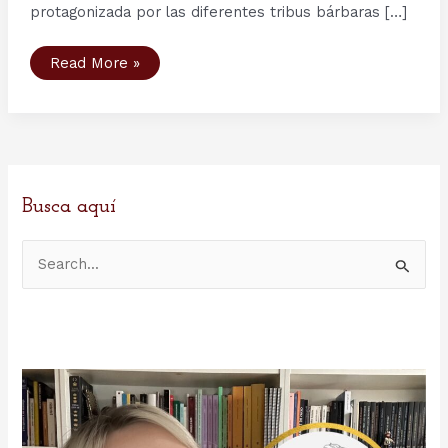
protagonizada por las diferentes tribus bárbaras […]
Barbarians
Read More »
Rising:
la
precuela
de
Vikings
en
History
Channel
Busca aquí
B
u
s
c
a
r
p
o