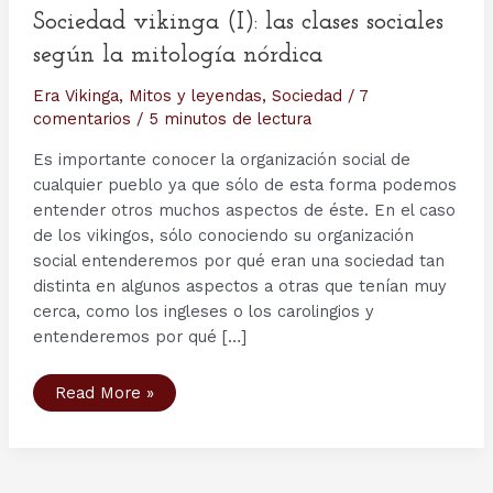
Sociedad vikinga (I): las clases sociales
según la mitología nórdica
Era Vikinga
,
Mitos y leyendas
,
Sociedad
/
7
comentarios
/
5 minutos de lectura
Es importante conocer la organización social de
cualquier pueblo ya que sólo de esta forma podemos
entender otros muchos aspectos de éste. En el caso
de los vikingos, sólo conociendo su organización
social entenderemos por qué eran una sociedad tan
distinta en algunos aspectos a otras que tenían muy
cerca, como los ingleses o los carolingios y
entenderemos por qué […]
Sociedad
Read More »
vikinga
(I):
las
clases
sociales
según