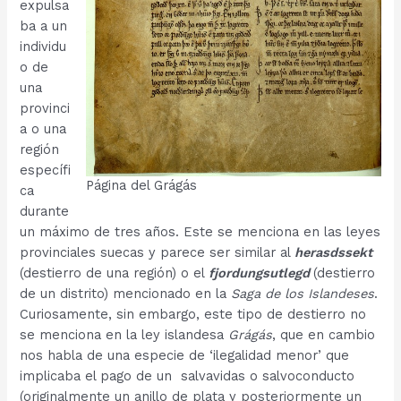
expulsa
ba a un
individu
o de
una
provinci
a o una
región
específi
Página del Grágás
ca
durante
un máximo de tres años. Este se menciona en las leyes
provinciales suecas y parece ser similar al
herasdssekt
(destierro de una región) o el
fjordungsutlegd
(destierro
de un distrito) mencionado en la
Saga de los Islandeses
.
Curiosamente, sin embargo, este tipo de destierro no
se menciona en la ley islandesa
Grágás
, que en cambio
nos habla de una especie de ‘ilegalidad menor’ que
implicaba el pago de un salvavidas o salvoconducto
(originalmente un anillo de plata y posteriormente un