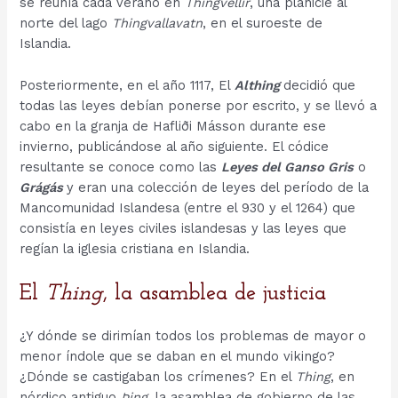
se reunía cada verano en
Thingvellir
, una planicie al
norte del lago
Thingvallavatn
, en el suroeste de
Islandia.
Posteriormente, en el año 1117, El
Althing
decidió que
todas las leyes debían ponerse por escrito, y se llevó a
cabo en la granja de Hafliði Másson durante ese
invierno, publicándose al año siguiente. El códice
resultante se conoce como las
Leyes del Ganso Gris
o
Grágás
y eran una colección de leyes del período de la
Mancomunidad Islandesa (entre el 930 y el 1264) que
consistía en leyes civiles islandesas y las leyes que
regían la iglesia cristiana en Islandia.
El
Thing
, la asamblea de justicia
¿Y dónde se dirimían todos los problemas de mayor o
menor índole que se daban en el mundo vikingo?
¿Dónde se castigaban los crímenes? En el
Thing
, en
nórdico antiguo
Þing
, la asamblea de gobierno de las