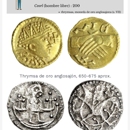
Thrymsa de oro anglosajón, 650-675 aprox.