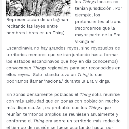
los
Thing
s locales no
tenían jurisdicción.. Por
ejemplo, los
Representación de un lagman
pretendientes al trono
recitando las leyes entre
(recordemos que la
hombres libres en un Thing
mayor parte de la Era
Vikinga en
Escandinavia no hay grandes reyes, sino reyezuelos de
territorios menores que se irán juntando hasta formar
los estados escandinavos que hoy en día conocemos)
convocaban
Thing
s regionales para ser reconocidos en
ellos reyes. Solo Islandia tuvo un
Thing
lo que
podríamos llamar ‘nacional’ durante la Era Vikinga.
En zonas densamente pobladas el
Thing
solía reunirse
con más asiduidad que en zonas con población mucho
más dispersa. Así, es probable que los
Thing
s que
reunían territorios amplios se reuniesen anualmente y
conforme el
Thing
era sobre un territorio más reducido
el tiempo de reunión se fuese acortando hasta, por