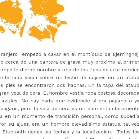
ranjero empezó a cavar en el montículo de Bjerringhøj
ro cerca de una cantera de grava muy próximo al prime
iempo le dieron nombre a uno de los tipos de arte nórdic
enterrado yacía sobre un lecho de cojines en un ataú
s pies se encontraron dos hachas. En la tapa del ataú
ran vela de cera. El hombre vestía ropa costosa decorad
 azules. No hay nada que evidencie si era pagano o y
n pagano, pero la vela de cera es un elemento clarament
raba en un momento de transición personal, como sucedí
Por su ajuar, era un hombre elevadísimo estatus, tal ve
 Bluetooth dadas las fechas y la localización. Todos lo