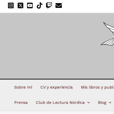
Ir
al
contenido
Sobre mí
CV y experiencia
Mis libros y pub
Prensa
Club de Lectura Nórdica
Blog