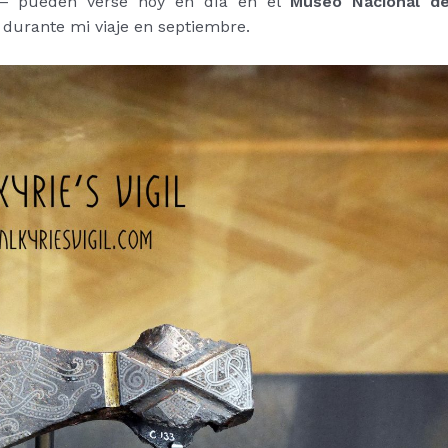
cha– pueden verse hoy en día en el
Museo Nacional d
 durante mi viaje en septiembre.