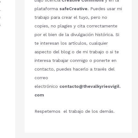
bajo licencia
Creative Commons
y en la
ó
plataforma
safeCreative
. Puedes usar mi
.
s
trabajo para crear el tuyo, pero no
s
copies, no plagies y cita correctamente
por el bien de la divulgación histórica. Si
te interesan los artículos, cualquier
aspecto del blog o de mi trabajo o si te
interesa trabajar conmigo o ponerte en
contacto, puedes hacerlo a través del
correo
electrónico
contacto@thevalkyriesvigil.
com
Respetemos el trabajo de los demás.