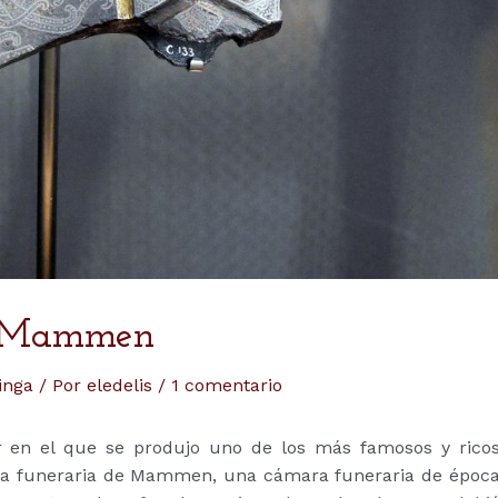
de Mammen
inga
/ Por
eledelis
/
1 comentario
ar en el que se produjo uno de los más famosos y rico
ara funeraria de Mammen, una cámara funeraria de époc