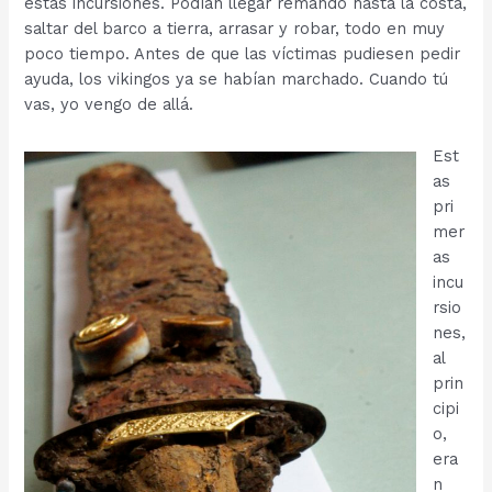
estas incursiones. Podían llegar remando hasta la costa,
saltar del barco a tierra, arrasar y robar, todo en muy
poco tiempo. Antes de que las víctimas pudiesen pedir
ayuda, los vikingos ya se habían marchado. Cuando tú
vas, yo vengo de allá.
Est
as
pri
mer
as
incu
rsio
nes,
al
prin
cipi
o,
era
n