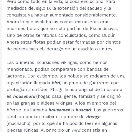
Pero como todo en la vida, la cosa evolucionó. Para
mediados del siglo IX la extensión del saqueo y la
conquista ya habían aumentado considerablemente.
Ahora lo que asolaba las costas extranjeras eran
enormes flotas que no solo partían de Escandinavia,
sino de otros territorios conquistados, como Dublín.
Ahora estas flotas podían estar formadas por cientos
de barcos bajo el liderazgo de un caudillo o un rey.
Las primeras incursiones vikingas, como hemos
mencionado, podían compararse con bandas de
ladrones. Con el tiempo, los nobles se rodearon de una
organización llamada
hird
, un grupo de guerreros que
protegían a su líder. El significado original de la palabra
es
household
(hogar, casa, gente, familiar) y se originó
en las granjas o aldeas vikingas. A los miembros del
hird
se les llamaba
housemen
o
huscarl
. Los guerreros
también podían recibir el nombre de
drenge
(muchacho), por lo que se ha podido leer en algunas
piedras rúnicas. Al principio un
hird
consistía en