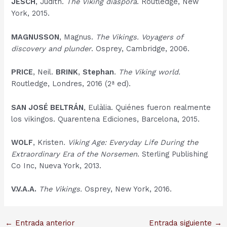
JESCH
, Judith.
The Viking diaspora
. Routledge, New
York, 2015.
MAGNUSSON
, Magnus.
The Vikings. Voyagers of
discovery and plunder
. Osprey, Cambridge, 2006.
PRICE
, Neil.
BRINK
,
Stephan
.
The Viking world.
Routledge, Londres, 2016 (2ª ed).
SAN JOSÉ BELTRÁN
, Eulàlia. Quiénes fueron realmente
los vikingos. Quarentena Ediciones, Barcelona, 2015.
WOLF
, Kristen
. Viking Age: Everyday Life During the
Extraordinary Era of the Norsemen
. Sterling Publishing
Co Inc, Nueva York, 2013.
V.V.A.A.
The Vikings.
Osprey, New York, 2016.
Navegación
←
Entrada anterior
Entrada siguiente
→