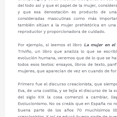
del todo así y que el papel de la mujer, consid
y que esa denostación es producto de una 
consideradas masculinas como más important
también sitúan a la mujer prehistórica en u
reproductor y proporcionadora de cuidado.
Por ejemplo, si leemos el libro
La mujer en el
Triviño
, un libro que analiza lo que se escrib
evolución humana, veremos que de lo que se habl
todos esos textos: ensayos, libros de texto, pan
mujeres, que aparecían de vez en cuando de for
Primero fue el discurso creacionista, que siem
Eva, de una costilla, y se tejía el discurso de la
del siglo XIX la cosa comenzó a cambiar, lle
Evolucionismo. No os creáis que en España no nos
buena parte de los años 70 muchísimos libr
creacionistas. Y así se educó buena parte de nue