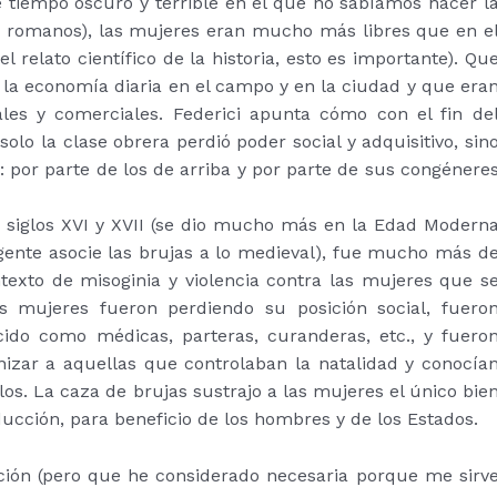
e tiempo oscuro y terrible en el que no sabíamos hacer l
s romanos), las mujeres eran mucho más libres que en e
l relato científico de la historia, esto es importante). Qu
 la economía diaria en el campo y en la ciudad y que era
ales y comerciales. Federici apunta cómo con el fin de
olo la clase obrera perdió poder social y adquisitivo, sin
 por parte de los de arriba y por parte de sus congénere
s siglos XVI y XVII (se dio mucho más en la Edad Modern
ente asocie las brujas a lo medieval), fue mucho más d
texto de misoginia y violencia contra las mujeres que s
s mujeres fueron perdiendo su posición social, fuero
ido como médicas, parteras, curanderas, etc., y fuero
izar a aquellas que controlaban la natalidad y conocía
os. La caza de brujas sustrajo a las mujeres el único bie
ucción, para beneficio de los hombres y de los Estados.
ción (pero que he considerado necesaria porque me sirv