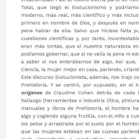
Total, que llegó el Evolucionismo y podríam
moderno, más real, más científico y más inclusi
primero en nombre de Dios, y después en nombre
pena hablar de ella. Salvo que hiciese falta 
cuestiones científicas y, por tanto, incontesta
eran más tontas, que si nuestra naturaleza era
podíamos gobernar, que si no valía la pena ni ed
a saber si nos enterábamos de algo. Así que
Ciencia, la mujer mejor en casa, pariendo, crian
Este discurso Evolucionista, además, nos trajo co
Prehistoria. Y se centró, por supuesto, en e
orígenes
de Claudine Cohen detrás de cada in
hallazgo (herramientas o industria lítica, pintu
manuales y libros de Prehistoria, el hombre ha
algo y cogiendo alguna frutilla, con el niño a c
los pelos y arrastrada por el suelo por el homb
que las mujeres estaban en las cuevas pariend