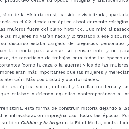
o productivo desde su óptica misógina y androcéntrica
 sino de la Historia en sí, ha sido invisibilizada, apartada
ncia en el XIX desde una óptica absolutamente misógina
las mujeres fuera del plano histórico. Que miró al pasad
e las mujeres no valían nada y lo trasladó a ese discurs
e su discurso estaba cargado de prejuicios personales 
ban la ciencia para asentar su pensamiento y no par
sexo, de repartición de trabajos para todas las épocas e
ortantes (como la caza o la guerra) y los de las mujeres
 hombres eran más importantes que las mujeres y merecía
s atención. Más posibilidad y oportunidades.
esde una óptica social, cultural y familiar moderna y la
 que estaban sufriendo aquellas contemporáneas a lo
ehistoria, esta forma de construir historia dejando a la
d e infravaloración impregna casi todas las épocas. Po
n su libro
Calibán y la bruja
en la Edad Media, contra tod