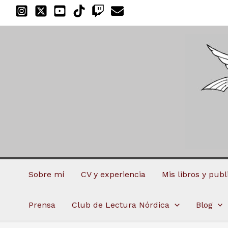
Ir
al
contenido
Sobre mí
CV y experiencia
Mis libros y pub
Prensa
Club de Lectura Nórdica
Blog