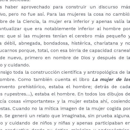
os haber aprovechado para construir un discurso má
vo, pero no fue así. Para las mujeres la cosa no cambió
 de la Ciencia, la mujer era inferior y apenas valía l
puntualizar que era notablemente inferior al hombre po
bles: que si las mujeres tenían el cerebro más pequeño 
 débil, abnegada, bondadosa, histérica, charlatana y n
ucarnos porque, total, con esa birria de capacidad cranea
, de nuevo, primero en nombre de Dios y después de l
do y cuidando.
nsigo toda la construcción científica y antropológica de l
l hombre. Como también cuenta el libro
La mujer de lo
vento prehistórico, estaba el hombre; detrás de cad
ras rupestres…), estaba el hombre. En todos los dibujos d
cía cosas «importantes» y la mujer estaba ahí, cosiend
uestas. Cuando no la mítica imagen de la mujer cogida po
re. Se generó un relato que imaginaba, sin prueba alguna
o y cuidando de niños y niñas y apenas participaban e