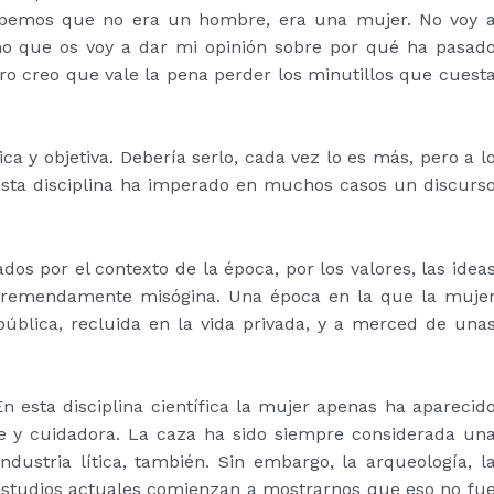
 sabemos que no era un hombre, era una mujer. No voy 
ino que os voy a dar mi opinión sobre por qué ha pasad
pero creo que vale la pena perder los minutillos que cuest
ca y objetiva. Debería serlo, cada vez lo es más, pero a l
 esta disciplina ha imperado en muchos casos un discurs
dos por el contexto de la época, por los valores, las idea
, tremendamente misógina. Una época en la que la muje
pública, recluida en la vida privada, y a merced de una
En esta disciplina científica la mujer apenas ha aparecid
y cuidadora. La caza ha sido siempre considerada un
ndustria lítica, también. Sin embargo, la arqueología, l
 estudios actuales comienzan a mostrarnos que eso no fu