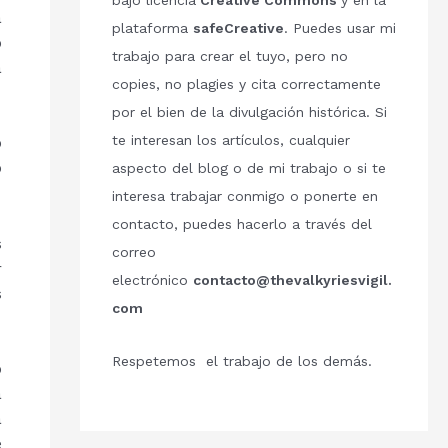
bajo licencia
Creative Commons
y en la
a
plataforma
safeCreative
. Puedes usar mi
o
trabajo para crear el tuyo, pero no
a
copies, no plagies y cita correctamente
por el bien de la divulgación histórica. Si
te interesan los artículos, cualquier
o
o
aspecto del blog o de mi trabajo o si te
interesa trabajar conmigo o ponerte en
contacto, puedes hacerlo a través del
s
correo
r
electrónico
contacto@thevalkyriesvigil.
s
com
Respetemos el trabajo de los demás.
o
a
a
e