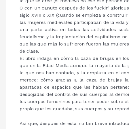
lo que se cree (el medievo no ese ese periodo d
O con un canuto después de los fuckin’ gloriou
siglo XVIII o XIX (cuando se empieza a construir e
las mujeres medievales participaban de la vida y
una parte activa en todas las actividades soci
feudalismo y la implantación del capitalismo no s
que las que más lo sufrieron fueron las mujeres:
de clase.
El libro indaga en cómo la caza de brujas en lo
que en la Edad Media aunque la mayoría de la g
lo que nos han contado, y la emplaza en el con
merece: cómo gracias a la caza de brujas la
apartadas de espacios que les habían pertenec
despojadas del control de sus cuerpos al demon
los cuerpos femeninos para tener poder sobre ell
propio que les quedaba, sus cuerpos y su reprod
Así que, después de esta no tan breve introduc