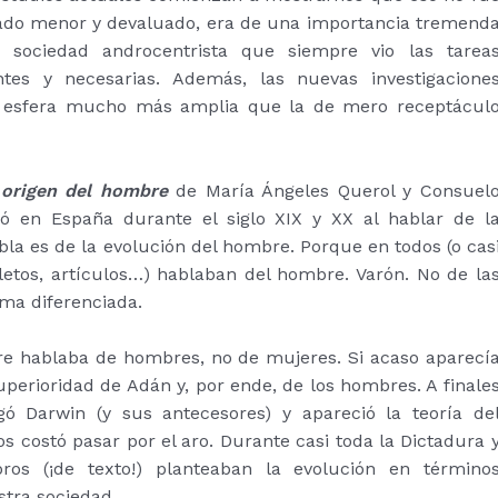
erado menor y devaluado, era de una importancia tremend
sociedad androcentrista que siempre vio las tarea
es y necesarias. Además, las nuevas investigacione
na esfera mucho más amplia que la de mero receptácul
 origen del hombre
de
María Ángeles Querol y Consuel
ió en España durante el siglo XIX y XX al hablar de l
a es de la evolución del hombre. Porque en todos (o cas
fletos, artículos…) hablaban del hombre. Varón. No de la
ma diferenciada.
pre hablaba de hombres, no de mujeres. Si acaso aparecí
 superioridad de Adán y, por ende, de los hombres. A finale
gó Darwin (y sus antecesores) y apareció la teoría de
 costó pasar por el aro. Durante casi toda la Dictadura 
os (¡de texto!) planteaban la evolución en término
stra sociedad.