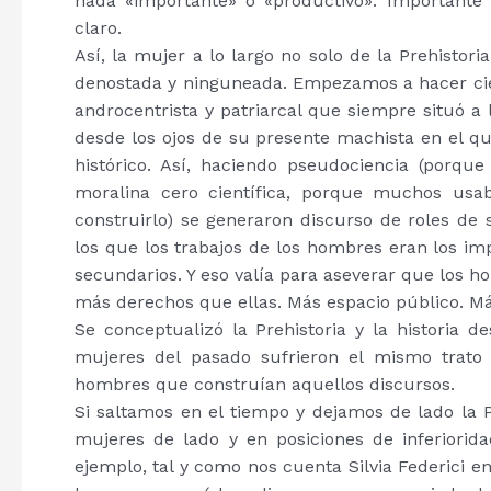
nada «importante» o «productivo». Importante 
claro.
Así, la mujer a lo largo no solo de la Prehistoria,
denostada y ninguneada. Empezamos a hacer cie
androcentrista y patriarcal que siempre situó a 
desde los ojos de su presente machista en el qu
histórico. Así, haciendo pseudociencia (porqu
moralina cero científica, porque muchos usa
construirlo) se generaron discurso de roles de 
los que los trabajos de los hombres eran los imp
secundarios. Y eso valía para aseverar que los
más derechos que ellas. Más espacio público. Má
Se conceptualizó la Prehistoria y la historia d
mujeres del pasado sufrieron el mismo trato
hombres que construían aquellos discursos.
Si saltamos en el tiempo y dejamos de lado la Pr
mujeres de lado y en posiciones de inferiorida
ejemplo, tal y como nos cuenta Silvia Federici e