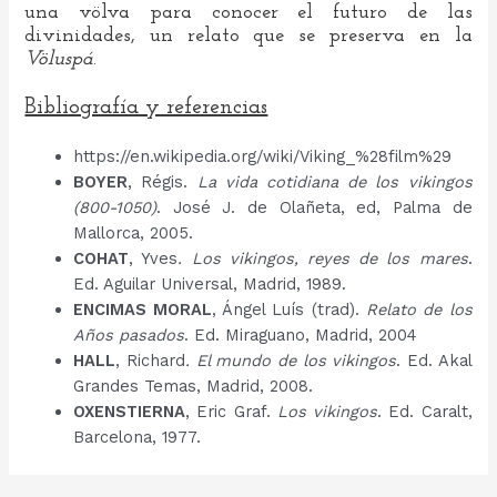
una völva para conocer el futuro de las
divinidades, un relato que se preserva en la
Völuspá
.
Bibliografía y referencias
https://en.wikipedia.org/wiki/Viking_%28film%29
BOYER
, Régis.
La vida cotidiana de los vikingos
(800-1050)
. José J. de Olañeta, ed, Palma de
Mallorca, 2005.
COHAT
, Yves
. Los vikingos, reyes de los mares
.
Ed. Aguilar Universal, Madrid, 1989.
ENCIMAS MORAL
, Ángel Luís (trad).
Relato de los
Años pasados
. Ed. Miraguano, Madrid, 2004
HALL
, Richard
. El mundo de los vikingos
. Ed. Akal
Grandes Temas, Madrid, 2008.
OXENSTIERNA
, Eric Graf.
Los vikingos
. Ed. Caralt,
Barcelona, 1977.