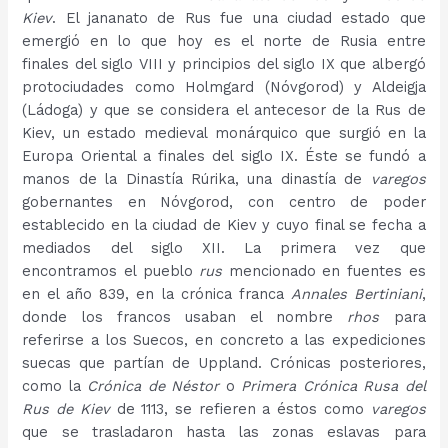
Kiev
. El jananato de Rus fue una ciudad estado que
emergió en lo que hoy es el norte de Rusia entre
finales del siglo VIII y principios del siglo IX que albergó
protociudades como Holmgard (Nóvgorod) y Aldeigja
(Ládoga) y que se considera el antecesor de la Rus de
Kiev, un estado medieval monárquico que surgió en la
Europa Oriental a finales del siglo IX. Éste se fundó a
manos de la Dinastía Rúrika, una dinastía de
varegos
gobernantes en Nóvgorod, con centro de poder
establecido en la ciudad de Kiev y cuyo final se fecha a
mediados del siglo XII. La primera vez que
encontramos el pueblo
rus
mencionado en fuentes es
en el año 839, en la crónica franca
Annales Bertiniani
,
donde los francos usaban el nombre
rhos
para
referirse a los Suecos, en concreto a las expediciones
suecas que partían de Uppland. Crónicas posteriores,
como la
Crónica de Néstor
o
Primera Crónica Rusa del
Rus de Kiev
de 1113, se refieren a éstos como
varegos
que se trasladaron hasta las zonas eslavas para