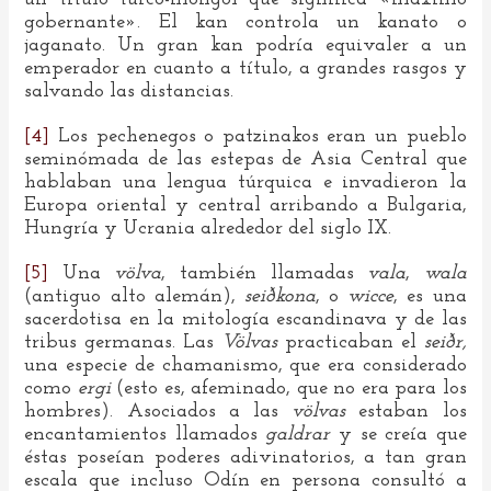
gobernante». El kan controla un kanato o
jaganato. Un gran kan podría equivaler a un
emperador en cuanto a título, a grandes rasgos y
salvando las distancias.
[4]
Los pechenegos o patzinakos eran un pueblo
seminómada de las estepas de Asia Central que
hablaban una lengua túrquica e invadieron la
Europa oriental y central arribando a Bulgaria,
Hungría y Ucrania alrededor del siglo IX.
[5]
Una
völva
, también llamadas
vala
,
wala
(antiguo alto alemán),
seiðkona
, o
wicce
, es una
sacerdotisa en la mitología escandinava y de las
tribus germanas. Las
Völvas
practicaban el
seiðr,
una especie de chamanismo, que era considerado
como
ergi
(esto es, afeminado, que no era para los
hombres). Asociados a las
völvas
estaban los
encantamientos llamados
galdrar
y se creía que
éstas poseían poderes adivinatorios, a tan gran
escala que incluso Odín en persona consultó a