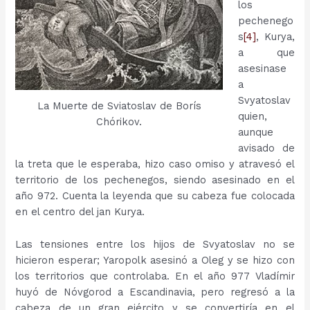
los
pechenego
s
[4]
, Kurya,
a que
asesinase
a
Svyatoslav
La Muerte de Sviatoslav de Borís
quien,
Chórikov.
aunque
avisado de
la treta que le esperaba, hizo caso omiso y atravesó el
territorio de los pechenegos, siendo asesinado en el
año 972. Cuenta la leyenda que su cabeza fue colocada
en el centro del jan Kurya.
Las tensiones entre los hijos de Svyatoslav no se
hicieron esperar; Yaropolk asesinó a Oleg y se hizo con
los territorios que controlaba. En el año 977 Vladímir
huyó de Nóvgorod a Escandinavia, pero regresó a la
cabeza de un gran ejército y se convertiría en el