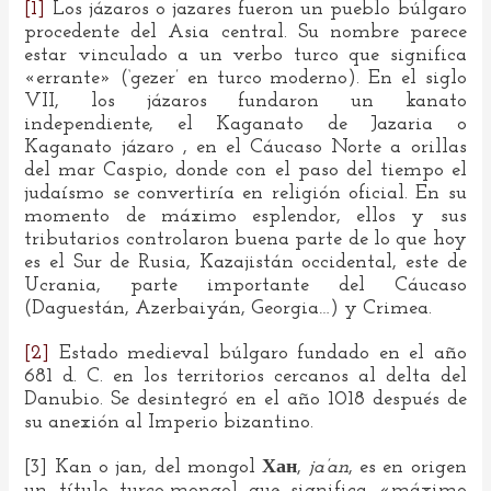
[1]
Los jázaros o jazares fueron un pueblo búlgaro
procedente del Asia central. Su nombre parece
estar vinculado a un verbo turco que significa
«errante» (‘gezer’ en turco moderno). En el siglo
VII, los jázaros fundaron un kanato
independiente, el Kaganato de Jazaria o
Kaganato jázaro , en el Cáucaso Norte a orillas
del mar Caspio, donde con el paso del tiempo el
judaísmo se convertiría en religión oficial. En su
momento de máximo esplendor, ellos y sus
tributarios controlaron buena parte de lo que hoy
es el Sur de Rusia, Kazajistán occidental, este de
Ucrania, parte importante del Cáucaso
(Daguestán, Azerbaiyán, Georgia…) y Crimea.
[2]
Estado medieval búlgaro fundado en el año
681 d. C. en los territorios cercanos al delta del
Danubio. Se desintegró en el año 1018 después de
su anexión al Imperio bizantino.
[3] Kan o jan, del mongol Хан,
ja’an
, es en origen
un título turco-mongol que significa «máximo