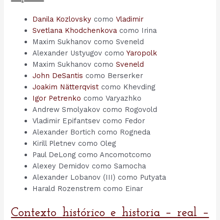
Danila Kozlovsky
como
Vladimir
Svetlana Khodchenkova
como Irina
Maxim Sukhanov como Sveneld
Alexander Ustyugov como
Yaropolk
Maxim Sukhanov como
Sveneld
John DeSantis
como Berserker
Joakim Nätterqvist
como Khevding
Igor Petrenko
como Varyazhko
Andrew Smolyakov como Rogovold
Vladimir Epifantsev como Fedor
Alexander Bortich como Rogneda
Kirill Pletnev como Oleg
Paul DeLong como Ancomotcomo
Alexey Demidov como Samocha
Alexander Lobanov (III) como Putyata
Harald Rozenstrem como Einar
Contexto histórico e historia – real –