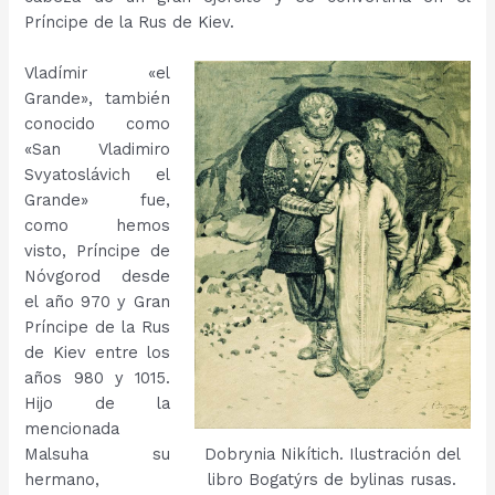
Príncipe de la Rus de Kiev.
Vladímir «el
Grande», también
conocido como
«San Vladimiro
Svyatoslávich el
Grande» fue,
como hemos
visto, Príncipe de
Nóvgorod desde
el año 970 y Gran
Príncipe de la Rus
de Kiev entre los
años 980 y 1015.
Hijo de la
mencionada
Malsuha su
Dobrynia Nikítich. Ilustración del
hermano,
libro Bogatýrs de bylinas rusas.