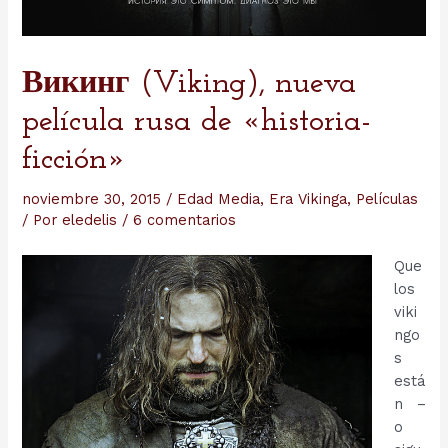
Викинг (Viking), nueva
película rusa de «historia-
ficción»
noviembre 30, 2015
/
Edad Media
,
Era Vikinga
,
Películas
/ Por
eledelis
/
6 comentarios
Que
los
viki
ngo
s
está
n –
o