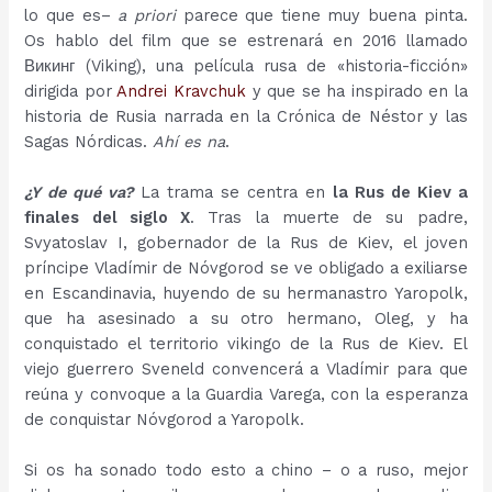
lo que es–
a priori
parece que tiene muy buena pinta.
Os hablo del film que se estrenará en 2016 llamado
Викинг (Viking), una película rusa de «historia-ficción»
dirigida por
Andrei Kravchuk
y que se ha inspirado en la
historia de Rusia narrada en la Crónica de Néstor y las
Sagas Nórdicas.
Ahí es na
.
¿Y de qué va?
La trama se centra en
la Rus de Kiev a
finales del siglo X
. Tras la muerte de su padre,
Svyatoslav I, gobernador de la Rus de Kiev, el joven
príncipe Vladímir de Nóvgorod se ve obligado a exiliarse
en Escandinavia, huyendo de su hermanastro Yaropolk,
que ha asesinado a su otro hermano, Oleg, y ha
conquistado el territorio vikingo de la Rus de Kiev. El
viejo guerrero Sveneld convencerá a Vladímir para que
reúna y convoque a la Guardia Varega, con la esperanza
de conquistar Nóvgorod a Yaropolk.
Si os ha sonado todo esto a chino – o a ruso, mejor