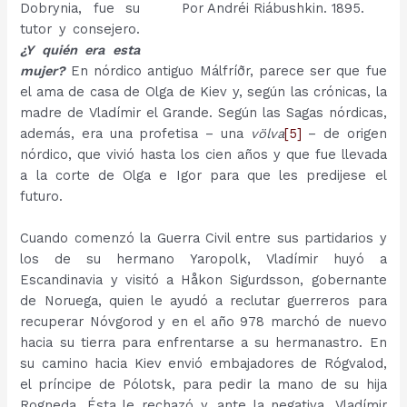
Dobrynia, fue su
Por Andréi Riábushkin. 1895.
tutor y consejero.
¿Y quién era esta
mujer?
En nórdico antiguo Málfríðr, parece ser que fue
el ama de casa de Olga de Kiev y, según las crónicas, la
madre de Vladímir el Grande. Según las Sagas nórdicas,
además, era una profetisa – una
völva
[5]
– de origen
nórdico, que vivió hasta los cien años y que fue llevada
a la corte de Olga e Igor para que les predijese el
futuro.
Cuando comenzó la Guerra Civil entre sus partidarios y
los de su hermano Yaropolk, Vladímir huyó a
Escandinavia y visitó a Håkon Sigurdsson, gobernante
de Noruega, quien le ayudó a reclutar guerreros para
recuperar Nóvgorod y en el año 978 marchó de nuevo
hacia su tierra para enfrentarse a su hermanastro. En
su camino hacia Kiev envió embajadores de Rógvalod,
el príncipe de Pólotsk, para pedir la mano de su hija
Rogneda. Ésta le rechazó y, ante la negativa, Vladímir