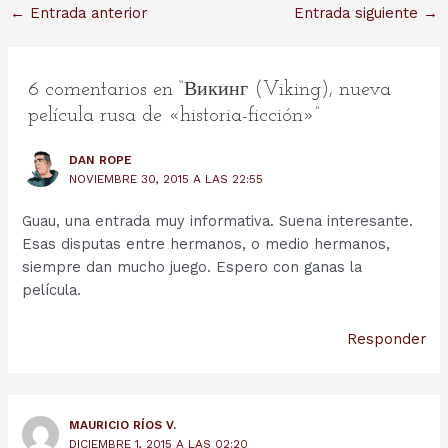
Navegación
←
Entrada anterior
Entrada siguiente
→
de
entradas
6 comentarios en “Викинг (Viking), nueva
película rusa de «historia-ficción»”
DAN ROPE
NOVIEMBRE 30, 2015 A LAS 22:55
Guau, una entrada muy informativa. Suena interesante.
Esas disputas entre hermanos, o medio hermanos,
siempre dan mucho juego. Espero con ganas la
película.
Responder
MAURICIO RÍOS V.
DICIEMBRE 1, 2015 A LAS 02:20